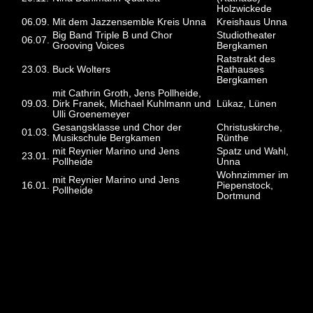
Holzwickede
06.09.
Mit dem Jazzensemble Kreis Unna
Kreishaus Unna
Big Band Triple B und Chor
Studiotheater
06.07.
Grooving Voices
Bergkamen
Ratstrakt des
23.03.
Buck Wolters
Rathauses
Bergkamen
mit Cathrin Groth, Jens Pollheide,
09.03.
Dirk Franek, Michael Kuhlmann und
Lükaz, Lünen
Ulli Groenemeyer
Gesangsklasse und Chor der
Christuskirche,
01.03.
Musikschule Bergkamen
Rünthe
mit Reynier Marino und Jens
Spatz und Wahl,
23.01.
Pollheide
Unna
Wohnzimmer im
mit Reynier Marino und Jens
16.01.
Piepenstock,
Pollheide
Dortmund
2024