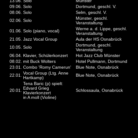
13.06.
Solo
Münster
09.06.
Solo
Dortmund, geschl. V.
08.06.
Solo
Selm, geschl. V.
Münster, geschl.
02.06.
Solo
Veranstaltung
Werne a. d. Lippe, geschl.
01.06.
Solo (piano, vocal)
Veranstaltung
21.05.
Jazz Vocal Group
Aula der HS Osnabrück
Dortmund, geschl.
10.05.
Solo
Veranstaltung
06.04.
Klavier, Schülerkonzert
Hot Jazz Club Münster
08.02.
mit Buck Wolters
Hotel Pullmann, Dortmund
23.01.
Combo 'Romy Camerun'
Blue Note, Osnabrück
Vocal Group (Ltg. Anne
22.01.
Blue Note, Osnabrück
Hartkamp)
Tena Baric (p) spielt:
Edvard Grieg
20.01.
Schlossaula, Osnabrück
Klavierkonzert
in A moll (Violine)