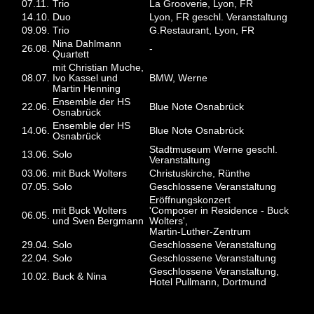
07.11.
Trio
La Grooverie, Lyon, FR
14.10.
Duo
Lyon, FR geschl. Veranstaltung
09.09.
Trio
G.Restaurant, Lyon, FR
Nina Dahlmann
26.08.
-
Quartett
mit Christian Muche,
08.07.
Ivo Kassel und
BMW, Werne
Martin Henning
Ensemble der HS
22.06.
Blue Note Osnabrück
Osnabrück
Ensemble der HS
14.06.
Blue Note Osnabrück
Osnabrück
Stadtmuseum Werne geschl.
13.06.
Solo
Veranstaltung
03.06.
mit Buck Wolters
Christuskirche, Rünthe
07.05.
Solo
Geschlossene Veranstaltung
Eröffnungskonzert
mit Buck Wolters
'Composer in Residence - Buck
06.05.
und Sven Bergmann
Wolters',
Martin-Luther-Zentrum
29.04.
Solo
Geschlossene Veranstaltung
22.04.
Solo
Geschlossene Veranstaltung
Geschlossene Veranstaltung,
10.02.
Buck & Nina
Hotel Pullmann, Dortmund