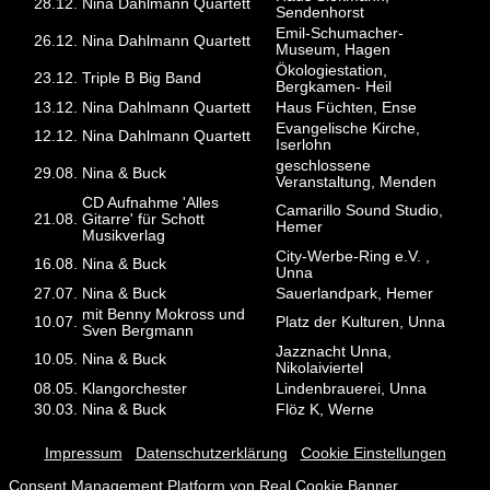
28.12.
Nina Dahlmann Quartett
Sendenhorst
Emil-Schumacher-
26.12.
Nina Dahlmann Quartett
Museum, Hagen
Ökologiestation,
23.12.
Triple B Big Band
Bergkamen- Heil
13.12.
Nina Dahlmann Quartett
Haus Füchten, Ense
Evangelische Kirche,
12.12.
Nina Dahlmann Quartett
Iserlohn
geschlossene
29.08.
Nina & Buck
Veranstaltung, Menden
CD Aufnahme 'Alles
Camarillo Sound Studio,
21.08.
Gitarre' für Schott
Hemer
Musikverlag
City-Werbe-Ring e.V. ,
16.08.
Nina & Buck
Unna
27.07.
Nina & Buck
Sauerlandpark, Hemer
mit Benny Mokross und
10.07.
Platz der Kulturen, Unna
Sven Bergmann
Jazznacht Unna,
10.05.
Nina & Buck
Nikolaiviertel
08.05.
Klangorchester
Lindenbrauerei, Unna
30.03.
Nina & Buck
Flöz K, Werne
Impressum
|
Datenschutzerklärung
|
Cookie Einstellungen
©
Nina Dahlmann
2026
Consent Management Platform von Real Cookie Banner