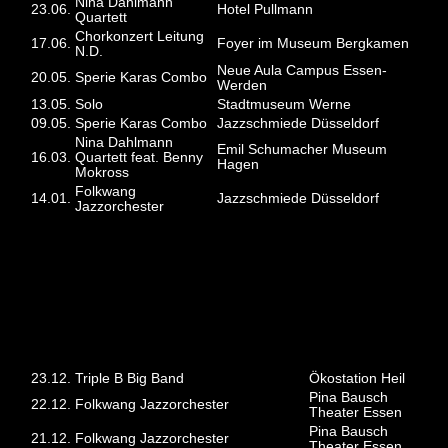
Nina Dahlmann
23.06.
Hotel Pullmann
Quartett
Chorkonzert Leitung
17.06.
Foyer im Museum Bergkamen
N.D.
Neue Aula Campus Essen-
20.05.
Sperie Karas Combo
Werden
13.05.
Solo
Stadtmuseum Werne
09.05.
Sperie Karas Combo
Jazzschmiede Düsseldorf
Nina Dahlmann
Emil Schumacher Museum
16.03.
Quartett feat. Benny
Hagen
Mokross
Folkwang
14.01.
Jazzschmiede Düsseldorf
Jazzorchester
2022
23.12.
Triple B Big Band
Ökostation Heil
Pina Bausch
22.12.
Folkwang Jazzorchester
Theater Essen
Pina Bausch
21.12.
Folkwang Jazzorchester
Theater Essen