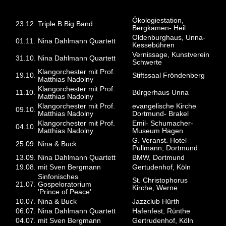
2015
Ökologiestation,
23.12.
Triple B Big Band
Bergkamen- Heil
Oldenburghaus, Unna-
01.11.
Nina Dahlmann Quartett
Kessebühren
Vernissage, Kunstverein
31.10.
Nina Dahlmann Quartett
Schwerte
Klangorchester mit Prof.
19.10.
Stiftssaal Fröndenberg
Matthias Nadolny
Klangorchester mit Prof.
11.10.
Bürgerhaus Unna
Matthias Nadolny
Klangorchester mit Prof.
evangelische Kirche
09.10.
Matthias Nadolny
Dortmund- Brakel
Klangorchester mit Prof.
Emil- Schumacher-
04.10.
Matthias Nadolny
Museum Hagen
G. Veranst. Hotel
25.09.
Nina & Buck
Pullmann, Dortmund
13.09.
Nina Dahlmann Quartett
BMW, Dortmund
19.08.
mit Sven Bergmann
Gertudenhof, Köln
Sinfonisches
St. Christophorus
21.07.
Gospeloratorium
Kirche, Werne
'Prince of Peace'
10.07.
Nina & Buck
Jazzclub Hürth
06.07.
Nina Dahlmann Quartett
Hafenfest, Rünthe
04.07.
mit Sven Bergmann
Gertrudenhof, Köln