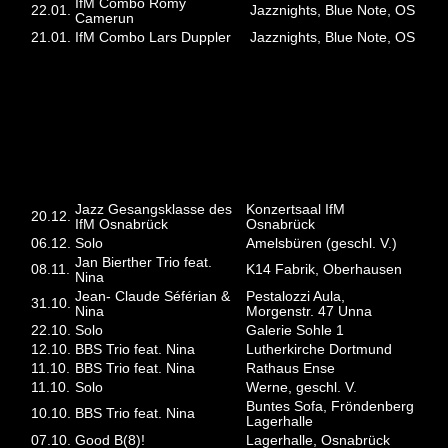
IfM Combo Romy
22.01.
Jazznights, Blue Note, OS
Camerun
21.01.
IfM Combo Lars Duppler
Jazznights, Blue Note, OS
2019
Jazz Gesangsklasse des
Konzertsaal IfM
20.12.
IfM Osnabrück
Osnabrück
06.12.
Solo
Amelsbüren (geschl. V.)
Jan Bierther Trio feat.
08.11.
K14 Fabrik, Oberhausen
Nina
Jean- Claude Séférian &
Pestalozzi Aula,
31.10.
Nina
Morgenstr. 47 Unna
22.10.
Solo
Galerie Sohle 1
12.10.
BBS Trio feat. Nina
Lutherkirche Dortmund
11.10.
BBS Trio feat. Nina
Rathaus Ense
11.10.
Solo
Werne, geschl. V.
Buntes Sofa, Fröndenberg
10.10.
BBS Trio feat. Nina
Lagerhalle
07.10.
Good B(8)!
Lagerhalle, Osnabrück