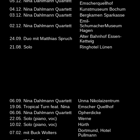
05.12.
Nina Dahlmann Quartett
Emscherquellhof
04.12.
Nina Dahlmann Quartett
Kunstmuseum Bochum
03.12.
Nina Dahlmann Quartett
Bergkamen Sparkasse
Emil-
02.12.
Nina Dahlmann Quartett
SchumacherMuseum
Hagen
Alter Bahnhof Essen-
24.09.
Duo mit Matthias Spruch
Kettwig
21.08.
Solo
Ringhotel Lünen
2020
06.09.
Nina Dahlmann Quartett
Unna Nikolaizentrum
19.06.
Tropical Turn feat. Nina
Emscher Quellhof
06.06.
Nina Dahlmann Quartett
Opherdicke
22.05.
Solo (piano, voc)
Werne
10.02.
Solo (piano, voc)
Hürth
Dortmund, Hotel
07.02.
mit Buck Wolters
Pullmann