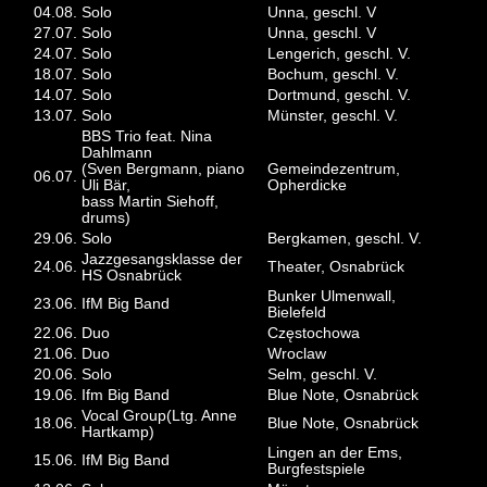
04.08.
Solo
Unna, geschl. V
27.07.
Solo
Unna, geschl. V
24.07.
Solo
Lengerich, geschl. V.
18.07.
Solo
Bochum, geschl. V.
14.07.
Solo
Dortmund, geschl. V.
13.07.
Solo
Münster, geschl. V.
BBS Trio feat. Nina
Dahlmann
(Sven Bergmann, piano
Gemeindezentrum,
06.07.
Uli Bär,
Opherdicke
bass Martin Siehoff,
drums)
29.06.
Solo
Bergkamen, geschl. V.
Jazzgesangsklasse der
24.06.
Theater, Osnabrück
HS Osnabrück
Bunker Ulmenwall,
23.06.
IfM Big Band
Bielefeld
22.06.
Duo
Częstochowa
21.06.
Duo
Wroclaw
20.06.
Solo
Selm, geschl. V.
19.06.
Ifm Big Band
Blue Note, Osnabrück
Vocal Group(Ltg. Anne
18.06.
Blue Note, Osnabrück
Hartkamp)
Lingen an der Ems,
15.06.
IfM Big Band
Burgfestspiele