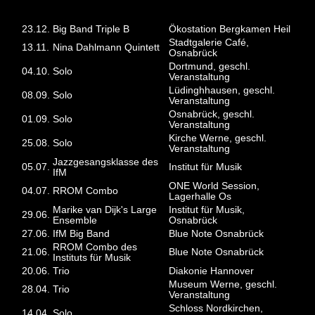
2018
23.12.
Big Band Triple B
Ökostation Bergkamen Heil
Stadtgalerie Café,
13.11.
Nina Dahlmann Quintett
Osnabrück
Dortmund, geschl.
04.10.
Solo
Veranstaltung
Lüdinghhausen, geschl.
08.09.
Solo
Veranstaltung
Osnabrück, geschl.
01.09.
Solo
Veranstaltung
Kirche Werne, geschl.
25.08.
Solo
Veranstaltung
Jazzgesangsklasse des
05.07.
Institut für Musik
IfM
ONE World Session,
04.07.
RROM Combo
Lagerhalle Os
Marike van Dijk's Large
Institut für Musik,
29.06.
Ensemble
Osnabrück
27.06.
IfM Big Band
Blue Note Osnabrück
RROM Combo des
21.06.
Blue Note Osnabrück
Instituts für Musik
20.06.
Trio
Diakonie Hannover
Museum Werne, geschl.
28.04.
Trio
Veranstaltung
Schloss Nordkirchen,
14.04.
Solo