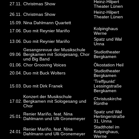
Heinz-Hilpert
27.11.
Christmas Show
Theater Lünen
Heinz-Hilpert
26.11.
Christmas Show
Theater Lünen
15.09.
Nina Dahlmann Quartett
Kolpinghaus
17.06.
Duo mit Reynier Mariño
Werne
Spatz und Wal
13.06.
Duo mit Reynier Mariño
Unna
Gesangsrevue der Musikschule
Studiotheater
09.06
Bergkamen mit Sologesang, Chor
Bergkamen
und Big Band
01.06.
Chor Grooving Voices
Ökostation Heil
Studiotheater
20.04.
Duo mit Buck Wolters
Bergkamen
'Treffpunkt'
15.03.
Duo mit Dirk Franek
Lessingstraße
Bergkamen
Konzert der Musikschule
Christuskirche
17.02.
Bergkamen mit Sologesang und
Rünthe
Chor
Spatz und Wal
Renier Mariño, feat. Nina
25.01.
Hertingerstraße
Dahlmann und Ulli Gronemeyer
31, Unna
Stadthotel im
Renier Mariño, feat. Nina
24.01.
Kolpinghaus,
Dahlmann und Ulli Gronemeyer
Werne